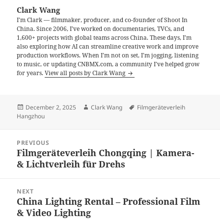
Clark Wang
I’m Clark — filmmaker, producer, and co-founder of Shoot In
China. Since 2006, I’ve worked on documentaries, TVCs, and
1,600+ projects with global teams across China. These days, I’m
also exploring how AI can streamline creative work and improve
production workflows. When I’m not on set, I’m jogging, listening
to music, or updating CNBMX.com, a community I’ve helped grow
for years.
View all posts by Clark Wang
Posted
Author
Tags
December 2, 2025
Clark Wang
Filmgeräteverleih
on
Hangzhou
Post
PREVIOUS
navigation
Filmgeräteverleih Chongqing | Kamera-
Previous
& Lichtverleih für Drehs
post:
NEXT
China Lighting Rental – Professional Film
Next
& Video Lighting
post: